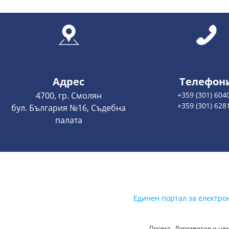
Адрес
Телефон
4700, гр. Смолян
+359 (301) 604
+359 (301) 628
бул. България №16, Съдебна
палата
Единен портал за електро
Проект „Доразвитие и цен