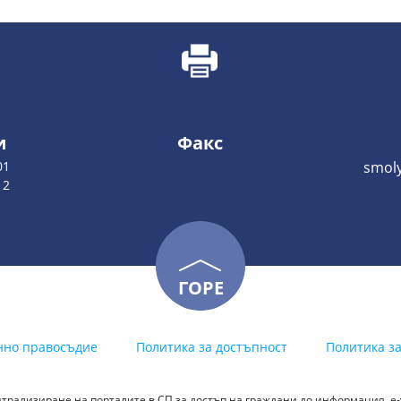
и
Факс
01
smoly
12
ГОРЕ
нно правосъдие
Политика за достъпност
Политика з
трализиране на порталите в СП за достъп на граждани до информация, е-у