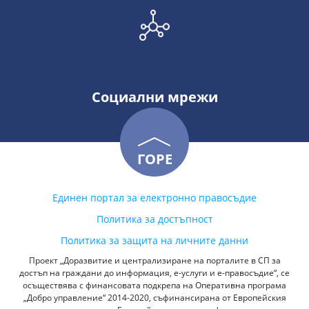
Социални мрежи
ГОРЕ
Единен портал за електронно правосъдие
Политика за достъпност
Политика за защита на личните данни
Проект „Доразвитие и централизиране на порталите в СП за
достъп на граждани до информация, е-услуги и е-правосъдие“, се
осъществява с финансовата подкрепа на Оперативна програма
„Добро управление“ 2014-2020, съфинансирана от Европейския