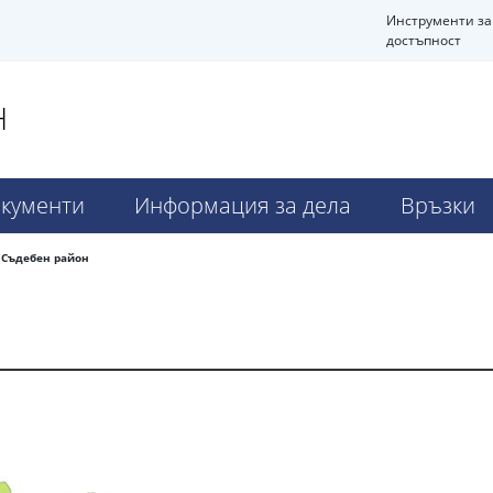
Инструменти за
достъпност
Н
кументи
Информация за дела
Връзки
Съдебен район