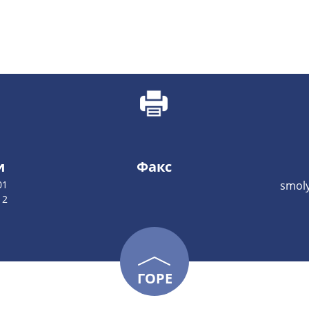
и
Факс
01
smoly
12
ГОРЕ