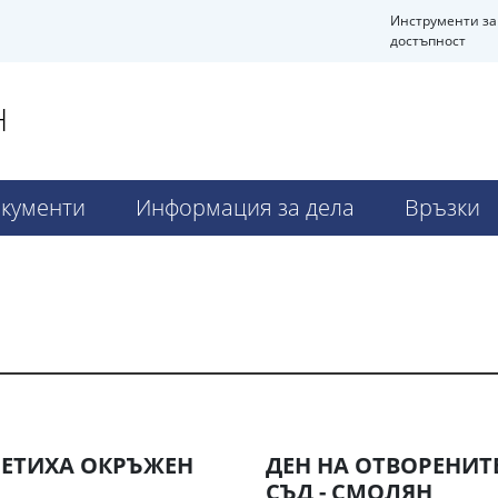
Инструменти за
достъпност
Н
кументи
Информация за дела
Връзки
СЕТИХА ОКРЪЖЕН
ДЕН НА ОТВОРЕНИТЕ
СЪД - СМОЛЯН