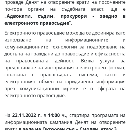
проведе Денят на отворените врати на посочените
по-горе органи на съдебната власт, ще е
„Адвокати, съдии, прокурори - заедно в
електронното правосъдие“.
Електронното правосъдие може да се дефинира като
използване на информационните и
комуникационните технологии за подобряване на
достъпа на граждани до правосъдие и ефикасността
на правосъдната дейност. Всяка услуга за
предоставяне на информация в електронен формат,
свързана с правосъдната система, както и
електронният обмен на юридическа информация
през комуникационни мрежи е в сферата на
електронното правосъдие.
На
22.11.2022 г.
в
14:00 ч.
, стартира програмата на
информационната кампания Денят на отворените
врати
в зала на Окръжен съд – Смолян, етаж 3
.