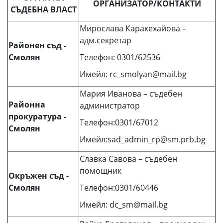
ОРГАНИЗАТОР/КОНТАКТИ
СЪДЕБНА ВЛАСТ
Мирослава Каракехайова –
адм.секретар
Районен съд -
Смолян
Телефон: 0301/62536
Имейл: rc_smolyan@mail.bg
Мария Иванова – съдебен
Районна
администратор
прокуратура -
Телефон:0301/67012
Смолян
Имейл:sad_admin_rp@sm.prb.bg
Славка Савова – съдебен
помощник
Окръжен съд -
Смолян
Телефон:0301/60446
Имейл: dc_sm@mail.bg