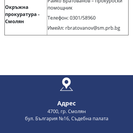
Райко Братованов – прокуроски
Окръжна
помощник
прокуратура -
Телефон: 0301/58960
Смолян
Имейл: rbratovanov@sm.prb.bg
Адрес
4700, гр. Смолян
бул. България №16, Съдебна палата